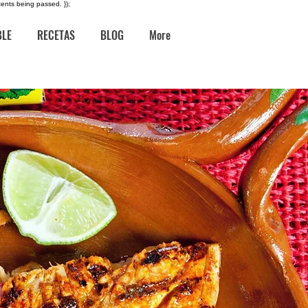
ents being passed. });
BLE
RECETAS
BLOG
More