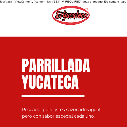
fbq('track', 'ViewContent', { content_ids: ['123'], // 'REQUIRED': array of product IDs content_
PARRILLADA
YUCATECA
Pescado, pollo y res sazonados igual
pero con sabor especial cada uno.