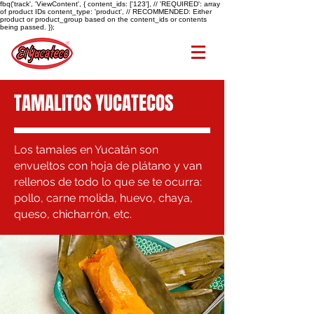
fbq('track', 'ViewContent', { content_ids: ['123'], // 'REQUIRED': array
of product IDs content_type: 'product', // RECOMMENDED: Either
product or product_group based on the content_ids or contents
being passed. });
TAMALITOS YUCATECOS
Los tamales en Yucatán son
envueltos con hoja de plátano y van
rellenos de todo lo que se te ocurra:
pollo, carne molida, huevo, chaya,
queso, chicharrón, etc.