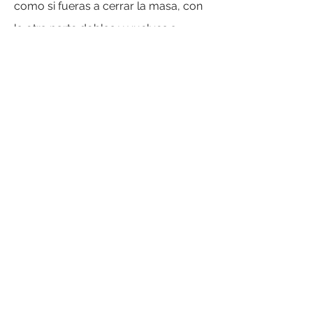
como si fueras a cerrar la masa, con
la otra parte doblas y vuelves a
doblar la hoja para que la cierres,
cocina por una hora y media en una
olla al vapor.
DESCARGA NUESTRO RECETARIO DIGITAL
GRATIS >
DESCARGAR