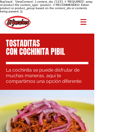
fbq('track', 'ViewContent', { content_ids: ['123'], // 'REQUIRED': array
of product IDs content_type: 'product', // RECOMMENDED: Either
product or product_group based on the content_ids or contents
being passed. });
TOSTADITAS
CON COCHINITA PIBIL
La cochinita se puede disfrutar de
muchas maneras, aquí te
compartimos una opción diferente.